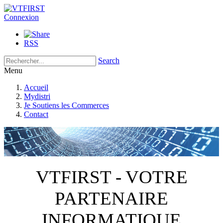
Connexion
RSS
Search
Menu
Accueil
Mydistri
Je Soutiens les Commerces
Contact
VTFIRST - VOTRE
PARTENAIRE
INFORMATIQUE